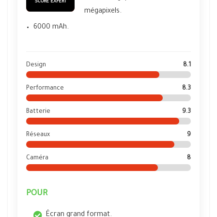
SCORE EXPERT
mégapixels.
6000 mAh.
Design
8.1
Performance
8.3
Batterie
9.3
Réseaux
9
Caméra
8
POUR
Écran grand format.