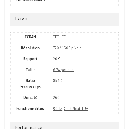
refroidissement
Écran
ÉCRAN
TFT LCD
Résolution
720 * 1600 pixels
Rapport
20:9
Taille
6.74 pouces
Ratio
85.1%
écran/corps
Densité
260
Fonctionnalités
90Hz
,
Certificat TÜV
Performance