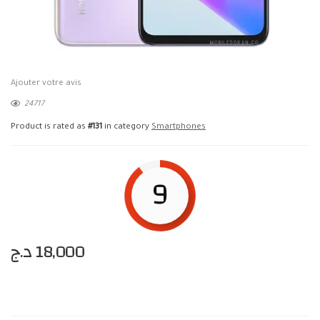
Ajouter votre avis
24717
Product is rated as
#131
in category
Smartphones
9
د.ج
18,000