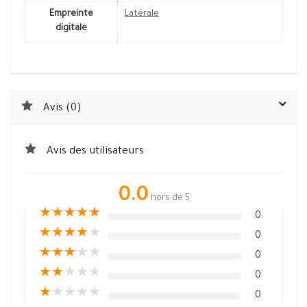
Empreinte
Latérale
digitale
Avis (0)
Avis des utilisateurs
0.0
hors de 5
★
★
★
★
★
0
★
★
★
★
★
0
★
★
★
★
★
0
★
★
★
★
★
0
★
★
★
★
★
0