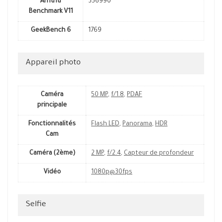
AnTuTu
356990
Benchmark V11
GeekBench 6
1769
Appareil photo
Caméra
50 MP
,
f/1.8
,
PDAF
principale
Fonctionnalités
Flash LED
,
Panorama
,
HDR
Cam
Caméra (2ème)
2 MP
,
f/2.4
,
Capteur de profondeur
Vidéo
1080p@30fps
Selfie