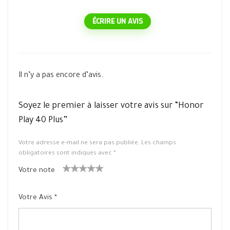
ÉCRIRE UN AVIS
Il n’y a pas encore d’avis.
Soyez le premier à laisser votre avis sur “Honor
Play 40 Plus”
Votre adresse e-mail ne sera pas publiée.
Les champs
obligatoires sont indiqués avec
*
Votre note
1
2 ét
3 étoile
4 étoiles
5 étoiles
ét
oiles
s sur 5
sur 5
sur 5
Votre Avis
*
oil
sur
e
5